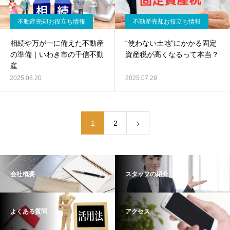
不動産売却お役立ち情報
不動産売却お役立ち情報
相続や万が一に備えた不動産
“使わない土地”にかかる固定
の準備｜いわき市の千信不動
資産税が高くなるって本当？
産
2025.08.20
2025.07.29
1
2
会社概要
スタッフの紹介
よくある質問
アクセス