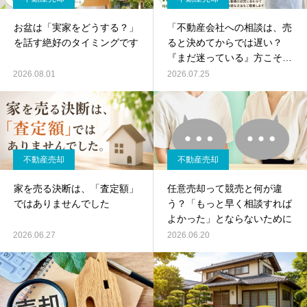
お盆は「実家をどうする？」
「不動産会社への相談は、売
を話す絶好のタイミングです
ると決めてからでは遅い？
『まだ迷っている』方こそ相
談してほしい理由」
2026.08.01
2026.07.25
不動産売却
不動産売却
家を売る決断は、「査定額」
任意売却って競売と何が違
ではありませんでした
う？「もっと早く相談すれば
よかった」とならないために
2026.06.27
2026.06.20