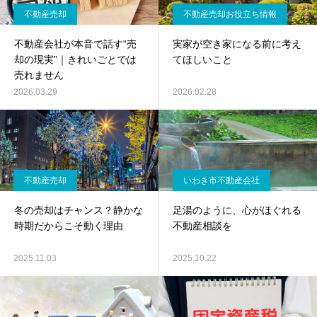
不動産売却
不動産売却お役立ち情報
不動産会社が本音で話す“売
実家が空き家になる前に考え
却の現実”｜きれいごとでは
てほしいこと
売れません
2026.03.29
2026.02.28
不動産売却
いわき市不動産会社
冬の売却はチャンス？静かな
足湯のように、心がほぐれる
時期だからこそ動く理由
不動産相談を
2025.11.03
2025.10.22