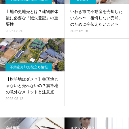
土地の更地売とは？建物解体
いわき市で不動産を売却した
後に必要な「滅失登記」の重
い方へ〜「後悔しない売却」
要性
のために今伝えたいこと〜
2025.08.30
2025.05.18
不動産売却お役立ち情報
【旗竿地はダメ？】整形地じ
ゃないと売れないの？旗竿地
の意外なメリットと注意点
2025.05.12
会社概要
スタッフの紹介