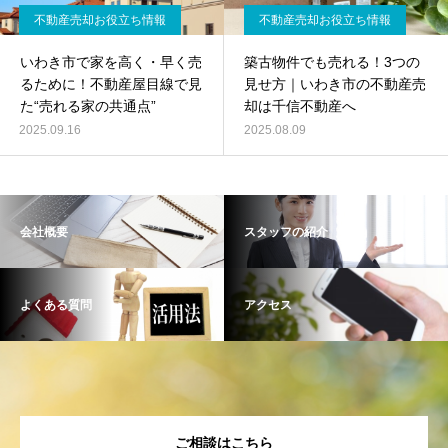
不動産売却お役立ち情報
不動産売却お役立ち情報
いわき市で家を高く・早く売
築古物件でも売れる！3つの
るために！不動産屋目線で見
見せ方｜いわき市の不動産売
た“売れる家の共通点”
却は千信不動産へ
2025.09.16
2025.08.09
会社概要
スタッフの紹介
よくある質問
アクセス
ご相談はこちら