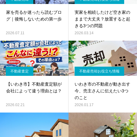
家を売るか迷ったら読むブロ
実家を相続したけど空き家の
グ｜後悔しないための第一歩
ままで大丈夫？放置すると起
きる3つの問題
2026.07.11
2026.03.14
不動産査定
不動産売却お役立ち情報
【いわき市】不動産査定額が
いわき市の不動産が動き出す
会社によって違う理由とは？
今、売主さんに伝えたい3つ
のこと
2026.02.21
2026.01.17