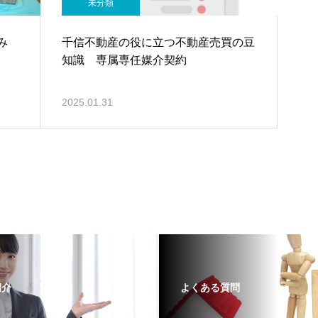
未分類
み
千信不動産の役に立つ不動産売買の豆
知識 専属専任媒介契約
2025.01.31
紹介
よくある質問