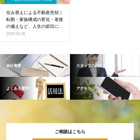
住み替えによる不動産売却｜
転勤・家族構成の変化・老後
の備えなど、人生の節目に考
える選択肢
2025.05.26
会社概要
スタッフの紹介
よくある質問
アクセス
ご相談はこちら