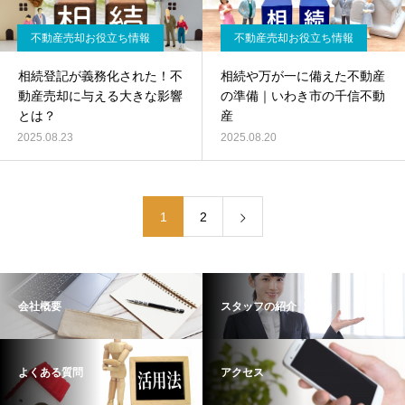
不動産売却お役立ち情報
不動産売却お役立ち情報
相続登記が義務化された！不
相続や万が一に備えた不動産
動産売却に与える大きな影響
の準備｜いわき市の千信不動
とは？
産
2025.08.23
2025.08.20
1
2
会社概要
スタッフの紹介
よくある質問
アクセス