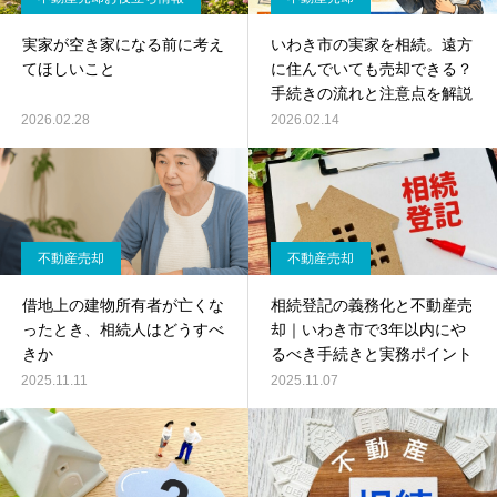
実家が空き家になる前に考え
いわき市の実家を相続。遠方
てほしいこと
に住んでいても売却できる？
手続きの流れと注意点を解説
2026.02.28
2026.02.14
不動産売却
不動産売却
借地上の建物所有者が亡くな
相続登記の義務化と不動産売
ったとき、相続人はどうすべ
却｜いわき市で3年以内にや
きか
るべき手続きと実務ポイント
2025.11.11
2025.11.07