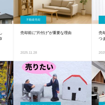
不動産売却
し
売却前に“片付け”が重要な理由
売
タ
つ
2025.11.28
202