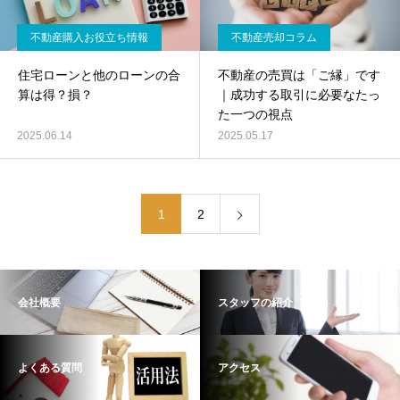
不動産購入お役立ち情報
不動産売却コラム
住宅ローンと他のローンの合
不動産の売買は「ご縁」です
算は得？損？
｜成功する取引に必要なたっ
た一つの視点
2025.06.14
2025.05.17
1
2
会社概要
スタッフの紹介
よくある質問
アクセス