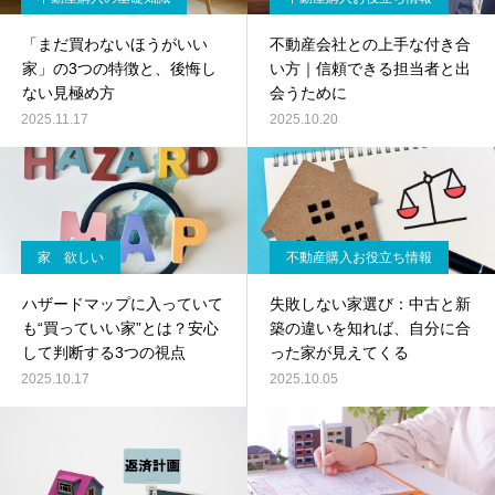
「まだ買わないほうがいい
不動産会社との上手な付き合
家」の3つの特徴と、後悔し
い方｜信頼できる担当者と出
ない見極め方
会うために
2025.11.17
2025.10.20
家 欲しい
不動産購入お役立ち情報
ハザードマップに入っていて
失敗しない家選び：中古と新
も“買っていい家”とは？安心
築の違いを知れば、自分に合
して判断する3つの視点
った家が見えてくる
2025.10.17
2025.10.05